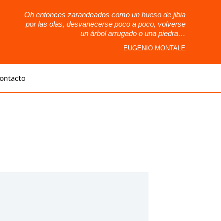
Oh entonces zarandeados como un hueso de jibia
por las olas, desvanecerse poco a poco, volverse
un árbol arrugado o una piedra…
EUGENIO MONTALE
ontacto