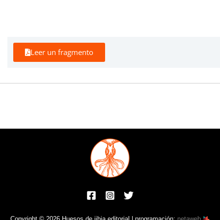
Leer un fragmento
Copyright © 2026 Huesos de jibia editorial | programación:
netaweb