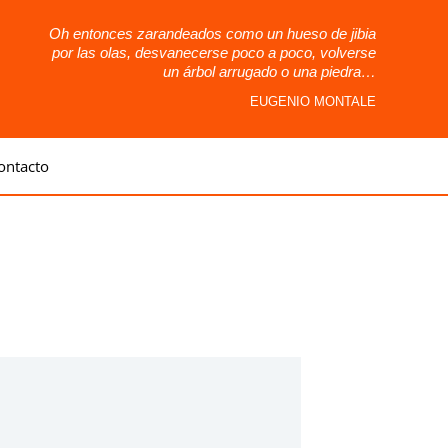
Oh entonces zarandeados como un hueso de jibia
por las olas, desvanecerse poco a poco, volverse
un árbol arrugado o una piedra…
EUGENIO MONTALE
ontacto
a