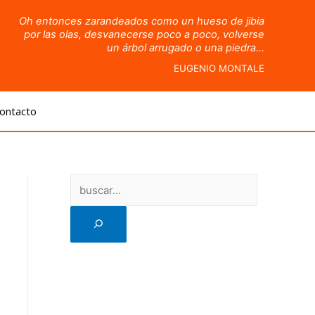
Oh entonces zarandeados como un hueso de jibia
por las olas, desvanecerse poco a poco, volverse
un árbol arrugado o una piedra…
EUGENIO MONTALE
ontacto