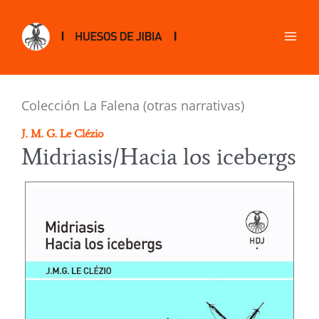
Colección La Falena (otras narrativas)
J. M. G. Le Clézio
Midriasis/Hacia los icebergs