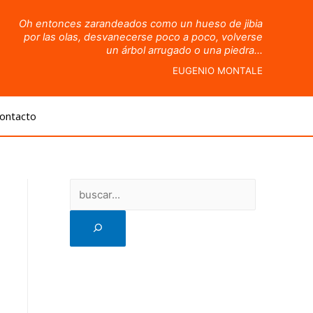
Oh entonces zarandeados como un hueso de jibia
por las olas, desvanecerse poco a poco, volverse
un árbol arrugado o una piedra…
EUGENIO MONTALE
ontacto