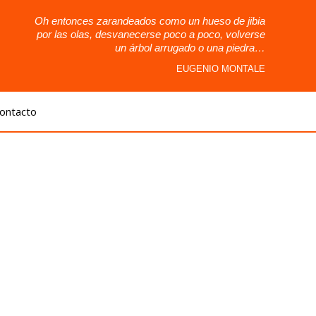
Oh entonces zarandeados como un hueso de jibia
por las olas, desvanecerse poco a poco, volverse
un árbol arrugado o una piedra…
EUGENIO MONTALE
ontacto