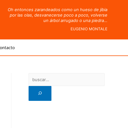
Oh entonces zarandeados como un hueso de jibia
por las olas, desvanecerse poco a poco, volverse
un árbol arrugado o una piedra…
EUGENIO MONTALE
ontacto