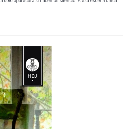
ta solo aparecerá si hacemos silencio. A esa escena única