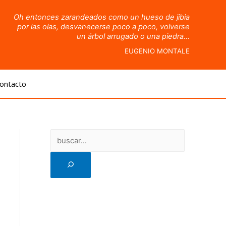
Oh entonces zarandeados como un hueso de jibia
por las olas, desvanecerse poco a poco, volverse
un árbol arrugado o una piedra…
EUGENIO MONTALE
ontacto