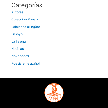
Categorías
Autores
Colección Poesía
Ediciones bilingües
Ensayo
La falena
Noticias
Novedades
Poesía en español